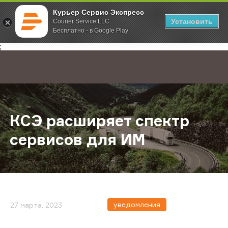
Курьер Сервис Экспресс
Установить
Courier Service LLC
Бесплатно - в Google Play
Главная
О компании
Новости
КСЭ расширяет спектр сервисов 
;
КСЭ расширяет спектр
сервисов для ИМ
уведомления
27 марта, 2023