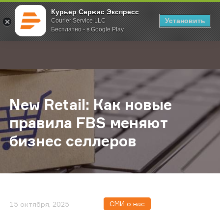
Курьер Сервис Экспресс
Установить
Courier Service LLC
Бесплатно - в Google Play
Главная
О компании
Новости
New Retail: Как новые правила F
;
New Retail: Как новые
правила FBS меняют
бизнес селлеров
СМИ о нас
15 октября, 2025