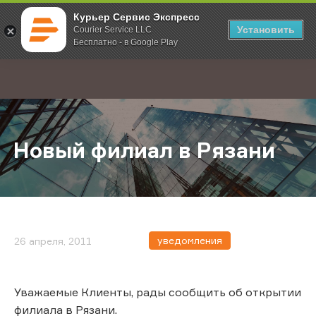
Курьер Сервис Экспресс
Установить
Courier Service LLC
Бесплатно - в Google Play
Главная
О компании
Новости
Новый филиал в Рязани
;
Новый филиал в Рязани
уведомления
26 апреля, 2011
Уважаемые Клиенты, рады сообщить об открытии
филиала в Рязани.