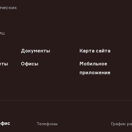
ических
иц
Документы
Карта сайта
еты
Офисы
Мобильное
приложение
офис
Телефоны
График р