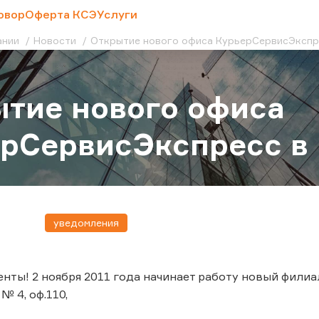
овор
Оферта КСЭ
Услуги
ании
Новости
Открытие нового офиса КурьерСервисЭкспрес
тие нового офиса
рСервисЭкспресс в г
уведомления
нты! 2 ноября 2011 года начинает работу новый филиал
№ 4, оф.110,