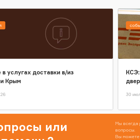
я
соб
 в услугах доставки в/из
КСЭ:
ки Крым
двер
026
30 июл
вопросы или
Мы всегда 
вопросы.
Вы можете