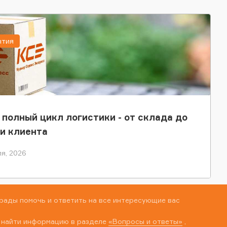
ытия
 полный цикл логистики - от склада до
и клиента
я, 2026
рады помочь и ответить на все интересующие вас
 найти информацию в разделе
«Вопросы и ответы»
,