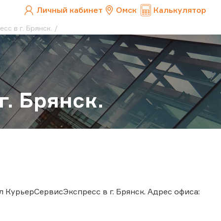
Личный кабинет
Омск
Калькулятор
с в г. Брянск.
. Брянск.
 КурьерСервисЭкспресс в г. Брянск. Адрес офиса: