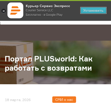
Курьер Сервис Экспресс
Установить
Courier Service LLC
Бесплатно - в Google Play
Главная
О компании
Новости
Портал PLUSworld: Как работать с
;
Портал PLUSworld: Как
работать с возвратами
СМИ о нас
18 марта, 2026