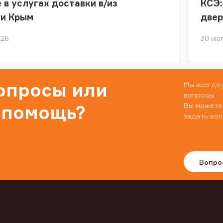
 в услугах доставки в/из
КСЭ:
ки Крым
двер
026
30 июл
вопросы или
Мы всегда 
вопросы.
Вы можете
 помощь?
задать воп
Вопро