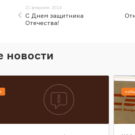
21 февраля, 2014
С Днем защитника
Отк
Отечества!
е новости
я
соб