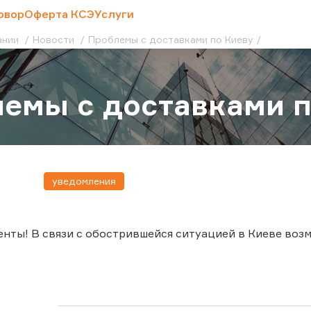
овор
Оферта КСЭ
Услуги
ании
Новости
Проблемы с доставками по Киеву
емы с доставками п
уведомления
нты! В связи с обострившейся ситуацией в Киеве воз