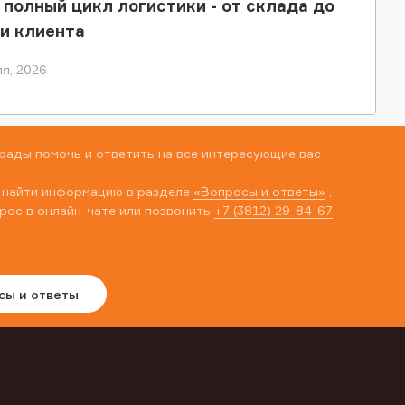
 полный цикл логистики - от склада до
и клиента
я, 2026
рады помочь и ответить на все интересующие вас
 найти информацию в разделе
«Вопросы и ответы»
,
рос в онлайн-чате или позвонить
+7 (3812) 29-84-67
сы и ответы