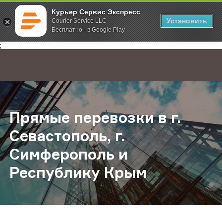
Курьер Сервис Экспресс
Установить
Courier Service LLC
Бесплатно - в Google Play
Главная
О компании
Новости
Прямые перевозки в г. Севастопо
;
Прямые перевозки в г.
Севастополь, г.
Симферополь и
Республику Крым