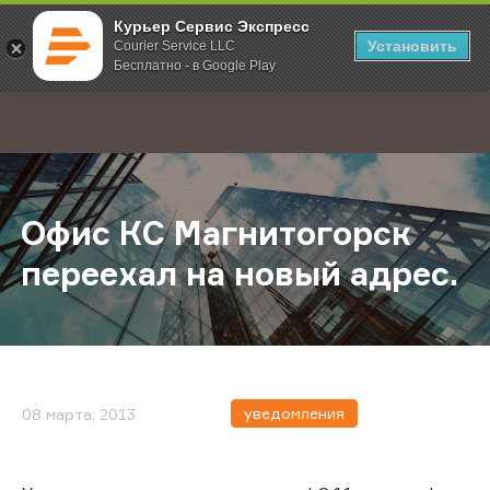
Курьер Сервис Экспресс
Установить
Courier Service LLC
Бесплатно - в Google Play
Главная
О компании
Новости
Офис КС Магнитогорск переехал 
;
Офис КС Магнитогорск
переехал на новый адрес.
уведомления
08 марта, 2013