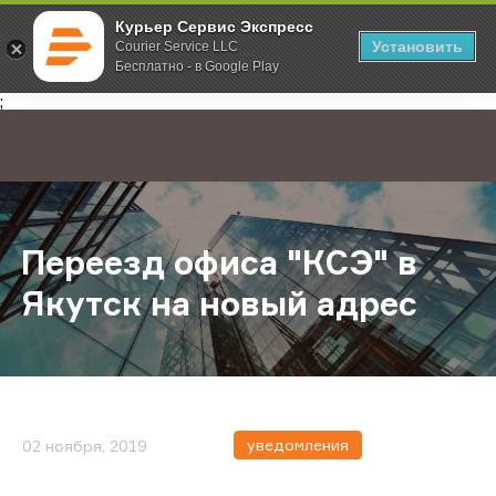
Курьер Сервис Экспресс
Установить
Courier Service LLC
Бесплатно - в Google Play
Главная
О компании
Новости
Переезд офиса "КСЭ" в Якутск на
;
Переезд офиса "КСЭ" в
Якутск на новый адрес
уведомления
02 ноября, 2019