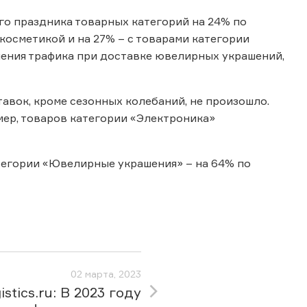
го праздника товарных категорий на 24% по
осметикой и на 27% – с товарами категории
чения трафика при доставке ювелирных украшений,
авок, кроме сезонных колебаний, не произошло.
мер, товаров категории «Электроника»
тегории «Ювелирные украшения» – на 64% по
02 марта, 2023
istics.ru: В 2023 году