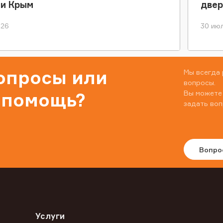
ки Крым
двер
026
30 июл
вопросы или
Мы всегда 
вопросы.
Вы можете
 помощь?
задать воп
Вопро
Услуги