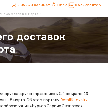
Личный кабинет
Омск
Калькулятор
яне заказали к 8 марта
его доставок
рта
 друг за другом праздников (14 февраля, 23
иян – 8 марта. Об этом порталу
Retail&Loyalty
нообразования «Курьер Сервис Экспресс».