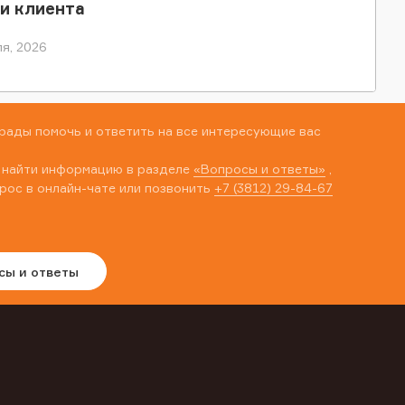
и клиента
я, 2026
рады помочь и ответить на все интересующие вас
 найти информацию в разделе
«Вопросы и ответы»
,
рос в онлайн-чате или позвонить
+7 (3812) 29-84-67
сы и ответы