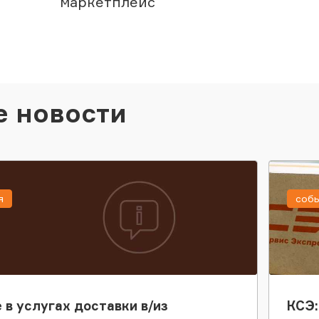
маркетплейс
е новости
я
соб
 в услугах доставки в/из
КСЭ: