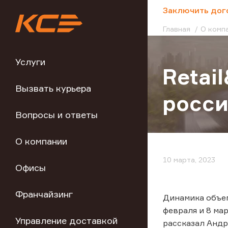
;
Заключить дог
Главная
О комп
Услуги
Retai
Вызвать курьера
росси
Вопросы и ответы
О компании
10 марта, 2023
Офисы
Франчайзинг
Динамика объем
февраля и 8 мар
Управление доставкой
рассказал Андр