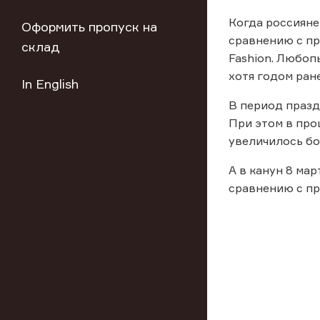
Когда россияне
Оформить пропуск на
сравнению с пр
склад
Fashion. Любоп
хотя годом ран
In English
В период празд
При этом в про
увеличилось бо
А в канун 8 ма
сравнению с пр