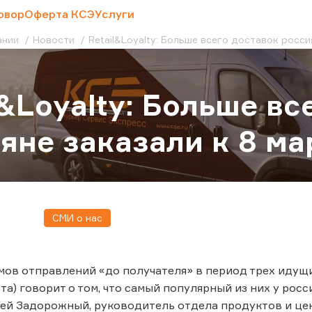
овор
Оферта КСЭ
Услуги
ании
Новости
Retail&Loyalty: Больше всего доставок росси
l&Loyalty: Больше вс
яне заказали к 8 ма
СМИ о нас
ов отправлений «до получателя» в период трех идущих
та) говорит о том, что самый популярный из них у росс
ей Задорожный, руководитель отдела продуктов и це