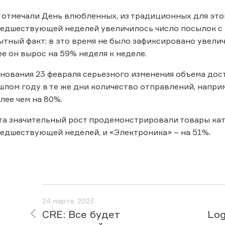
 отмечали День влюбленных, из традиционных для это
едшествующей неделей увеличилось число посылок с к
ытный факт: в это время не было зафиксировано увели
ее он вырос на 59% неделя к неделе.
нования 23 февраля серьезного изменения объема дост
шлом году в те же дни количество отправлений, напри
лее чем на 80%.
рта значительный рост продемонстрировали товары ка
едшествующей неделей, и «Электроника» – на 51%.
24 марта, 2023
CRE: Все будет
Log