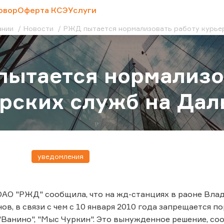
овор
Оферта КСЭ
Услуги
ании
Новости
РЖД пытается нормализовать работу курьер
ытается нормализо
рских служб на Даль
уведомления
АО "РЖД" сообщила, что на жд-станциях в раоне Вла
ов, в связи с чем с 10 января 2010 года запрещается 
"Ванино", "Мыс Чуркин". Это вынужденное решение, соо