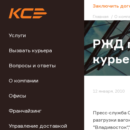
;
Заключить дог
Главная
О комп
Услуги
РЖД п
Вызвать курьера
курье
Вопросы и ответы
О компании
12 января, 2010
Офисы
Франчайзинг
Пресс-служба О
разгрузки вагон
Управление доставкой
"Владивосток",