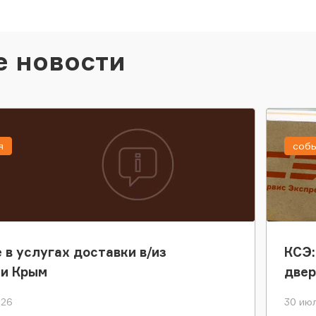
е новости
я
соб
 в услугах доставки в/из
КСЭ:
ки Крым
двер
026
30 июл