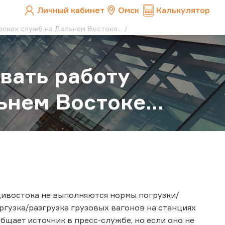
Личный кабинет
Омск
Калькулятор
ских служб на Дальнем Востоке...
вать работу
нем Востоке...
дивостока не выполняются нормы погрузки/
поргузка/разгрузка грузовых вагонов на станциях
бщает источник в пресс-службе, но если оно не