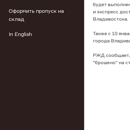
будет выполнен
Оформить пропуск на
и экспресс дос
склад
Владивостока.
Также с 10 янв
In English
города Владив
РЖД сообщает, 
"брошено" на с