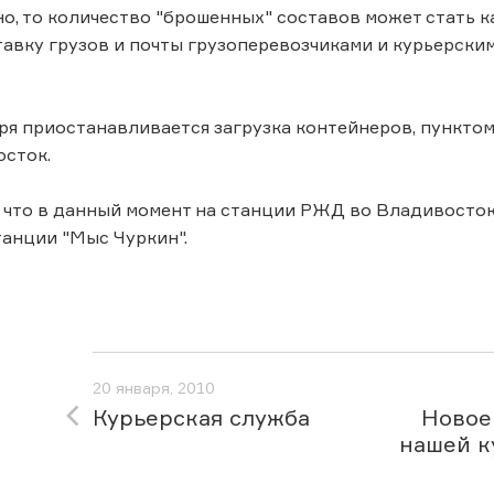
о, то количество "брошенных" составов может стать к
тавку грузов и почты грузоперевозчиками и курьерск
аря приостанавливается загрузка контейнеров, пункто
осток.
что в данный момент на станции РЖД во Владивостоке
танции "Мыс Чуркин".
20 января, 2010
Курьерская служба
Новое
нашей к