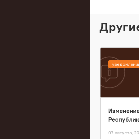
Други
уведомлени
Изменение
Республи
07 августа, 2