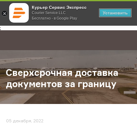
Курьер Сервис Экспресс
Установить
Courier Service LLC
Бесплатно - в Google Play
Главная
О компании
Новости
Сверхсрочная доставка документо
;
Сверхсрочная доставка
документов за границу
05 декабря, 2022