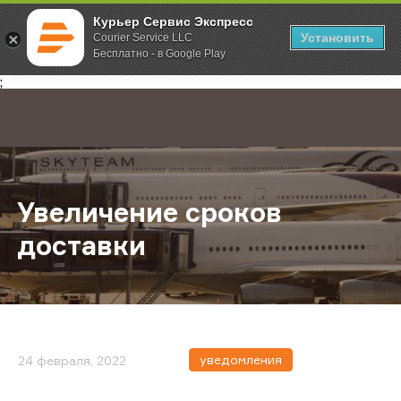
Курьер Сервис Экспресс
Установить
Courier Service LLC
Бесплатно - в Google Play
Главная
О компании
Новости
Увеличение сроков доставки
;
Увеличение сроков
доставки
уведомления
24 февраля, 2022