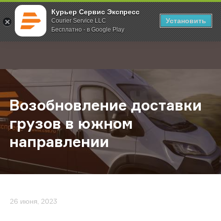
Курьер Сервис Экспресс
Установить
Courier Service LLC
Бесплатно - в Google Play
Главная
О компании
Новости
Возобновление доставки грузов 
;
Возобновление доставки
грузов в южном
направлении
26 июня, 2023