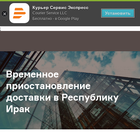
Курьер Сервис Экспресс
Установить
Courier Service LLC
Бесплатно - в Google Play
Главная
О компании
Новости
Временное приостановление дост
;
Временное
приостановление
доставки в Республику
Ирак