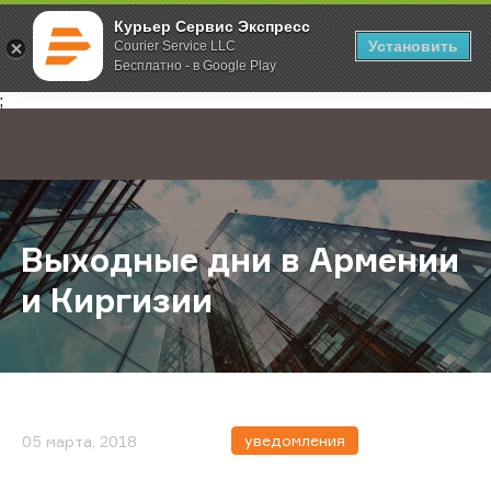
Курьер Сервис Экспресс
Установить
Courier Service LLC
Бесплатно - в Google Play
Главная
О компании
Новости
Выходные дни в Армении и Кирги
;
Выходные дни в Армении
и Киргизии
уведомления
05 марта, 2018