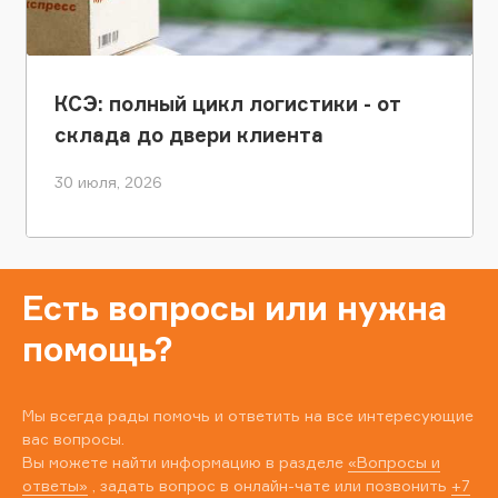
КСЭ: полный цикл логистики - от
склада до двери клиента
30 июля, 2026
Есть вопросы или нужна
помощь?
Мы всегда рады помочь и ответить на все интересующие
вас вопросы.
Вы можете найти информацию в разделе
«Вопросы и
ответы»
, задать вопрос в онлайн-чате или позвонить
+7