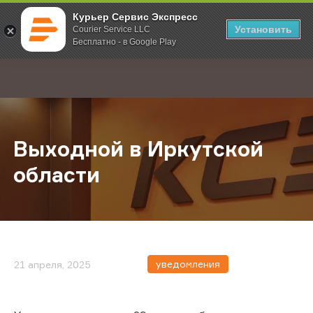
Курьер Сервис Экспресс
Установить
Courier Service LLC
Бесплатно - в Google Play
Главная
О компании
Новости
Выходной в Иркутской области
;
Выходной в Иркутской
области
уведомления
21 апреля, 2025