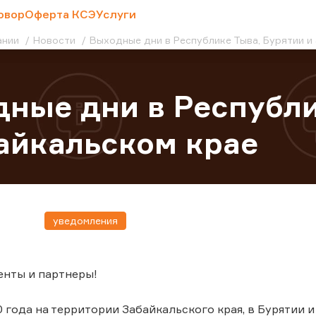
овор
Оферта КСЭ
Услуги
ании
Новости
Выходные дни в Республике Тыва, Бурятии и
ные дни в Республи
айкальском крае
уведомления
енты и партнеры!
0 года на территории Забайкальского края, в Бурятии