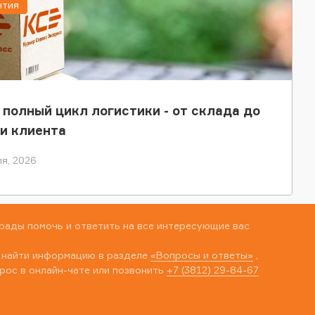
ытия
 полный цикл логистики - от склада до
и клиента
я, 2026
рады помочь и ответить на все интересующие вас
 найти информацию в разделе
«Вопросы и ответы»
,
рос в онлайн-чате или позвонить
+7 (3812) 29-84-67