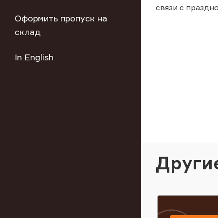
связи с праздн
Оформить пропуск на
склад
In English
Други