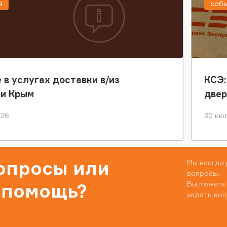
я
соб
 в услугах доставки в/из
КСЭ:
ки Крым
двер
026
30 июл
вопросы или
Мы всегда 
вопросы.
Вы можете
 помощь?
задать воп