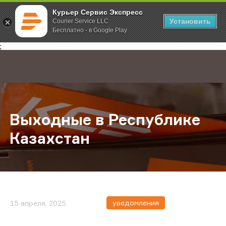
Курьер Сервис Экспресс
Установить
Courier Service LLC
Бесплатно - в Google Play
Главная
О компании
Новости
Выходные в Республике Казахста
;
Выходные в Республике
Казахстан
уведомления
15 апреля, 2025