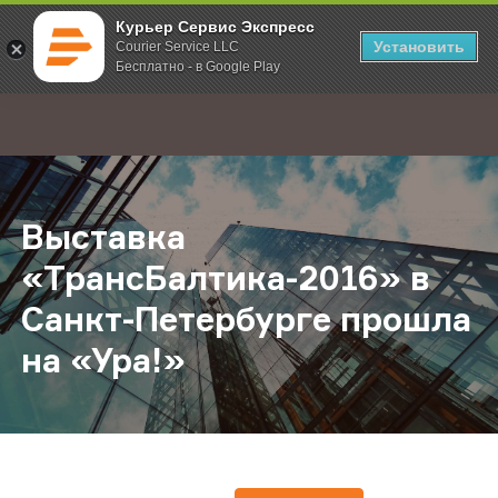
Курьер Сервис Экспресс
Установить
Courier Service LLC
Бесплатно - в Google Play
Главная
О компании
Новости
Выставка «ТрансБалтика-2016» в С
;
Выставка
«ТрансБалтика-2016» в
Санкт-Петербурге прошла
на «Ура!»