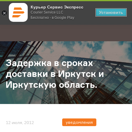
Курьер Сервис Экспресс
Установить
Courier Service LLC
Бесплатно - в Google Play
Главная
О компании
Новости
Задержка в сроках доставки в Ирк
;
Задержка в сроках
доставки в Иркутск и
Иркутскую область.
уведомления
12 июля, 2012