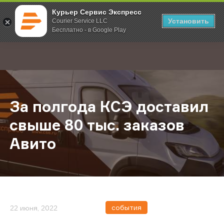
Курьер Сервис Экспресс
Установить
Courier Service LLC
Бесплатно - в Google Play
Главная
О компании
Новости
За полгода КСЭ доставил свыше 8
;
За полгода КСЭ доставил
свыше 80 тыс. заказов
Авито
события
22 июня, 2022