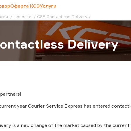
овор
Оферта КСЭ
Услуги
ании
Новости
CSE Contactless Delivery
ontactless Delivery
 partners!
current year Courier Service Express has entered contactles
ivery is a new change of the market caused by the current 