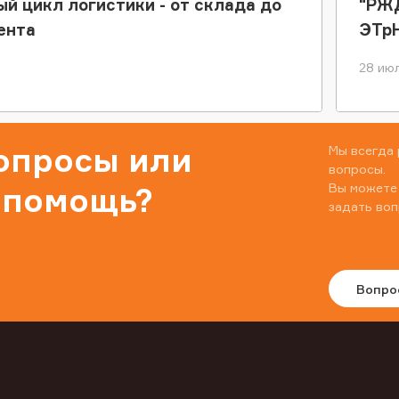
ый цикл логистики - от склада до
"РЖД
ента
ЭТр
28 июл
вопросы или
Мы всегда 
вопросы.
Вы можете
 помощь?
задать воп
Вопро