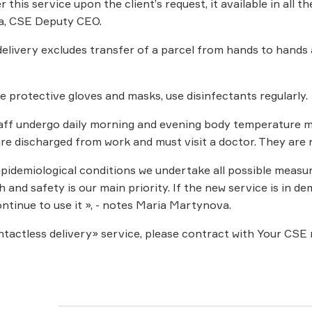
 this service upon the client’s request, it available in all 
a, CSE Deputy CEO.
elivery excludes transfer of a parcel from hands to hand
e protective gloves and masks, use disinfectants regularly.
f undergo daily morning and evening body temperature mon
are discharged from work and must visit a doctor. They are n
epidemiological conditions we undertake all possible measur
th and safety is our main priority. If the new service is in
ontinue to use it », - notes Maria Martynova.
ntactless delivery» service, please contract with Your CSE