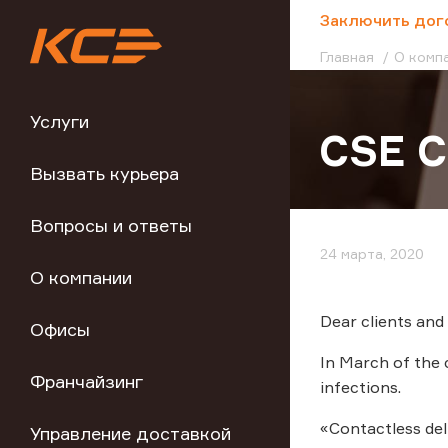
;
Заключить дог
Главная
О комп
Услуги
CSE C
Вызвать курьера
Вопросы и ответы
24 марта, 2020
О компании
Dear clients and
Офисы
In March of the 
Франчайзинг
infections.
«Contactless del
Управление доставкой