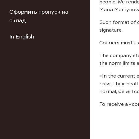
people. We render
Maria Martynov
Оформить пропуск на
склад
Such format of d
signature.
In English
Couriers must us
The company staf
the norm limits 
«In the current 
risks. Their heal
normal, we will c
To receive a «co