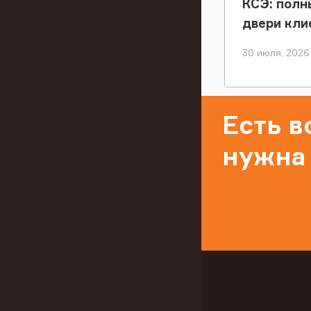
КСЭ: полн
двери кли
30 июля, 2026
Есть 
нужна