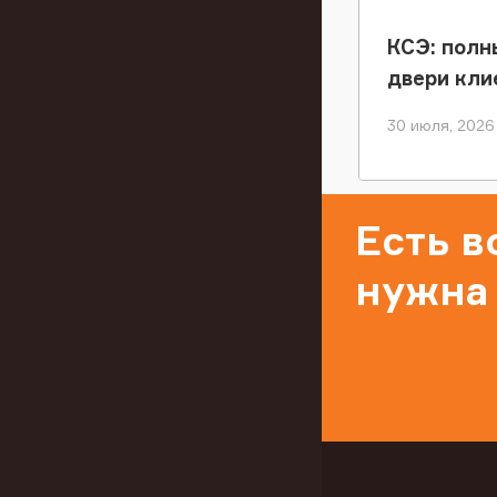
КСЭ: полн
двери кли
30 июля, 2026
Есть 
нужна