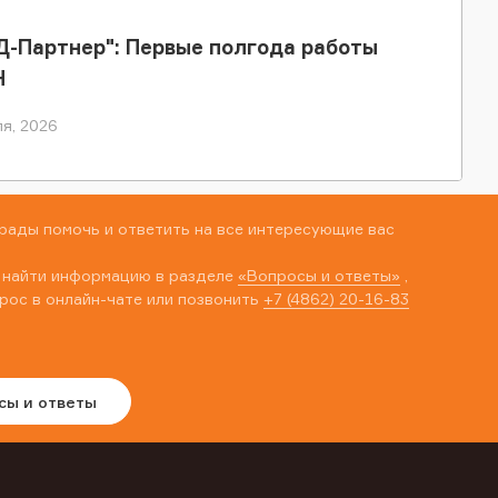
-Партнер": Первые полгода работы
Н
я, 2026
рады помочь и ответить на все интересующие вас
 найти информацию в разделе
«Вопросы и ответы»
,
рос в онлайн-чате или позвонить
+7 (4862) 20-16-83
сы и ответы