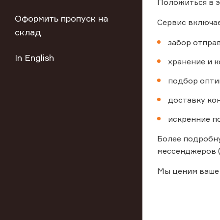
Положиться в э
Оформить пропуск на
Сервис включае
склад
забор отправ
In English
хранение и 
подбор опти
доставку ко
искренние п
Более подробну
мессенджеров (V
Мы ценим ваше 