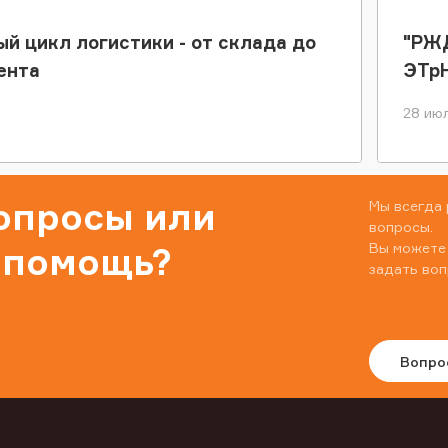
ый цикл логистики - от склада до
"РЖД
ента
ЭТр
28 июл
вопросы или
Мы всегда 
вопросы.
Вы можете
 помощь?
задать воп
Вопро