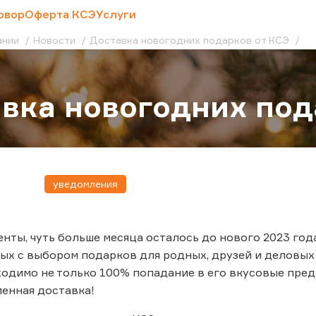
овор
Оферта КСЭ
Услуги
ании
Новости
Доставка новогодних подарков от КСЭ
вка новогодних под
уведомления
нты, чуть больше месяца осталось до нового 2023 года
ных с выбором подарков для родных, друзей и деловы
ходимо не только 100% попадание в его вкусовые предп
енная доставка!