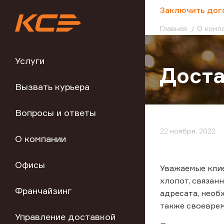
;
Заключить дог
Главная
О комп
Услуги
Доста
Вызвать курьера
Вопросы и ответы
22 ноября, 2022
О компании
Офисы
Уважаемые клие
хлопот, связан
Франчайзинг
адресата, необ
также своеврем
Управление доставкой