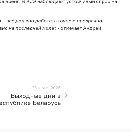
ое время. В КСЭ наблюдают устойчивый спрос на
р – всё должно работать точно и прозрачно.
вис на последней миле",
- отмечает Андрей
26 июня, 2025
Выходные дни в
еспублике Беларусь