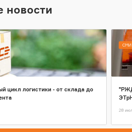
е новости
СМИ 
ый цикл логистики - от склада до
"РЖД
ента
ЭТр
28 июл