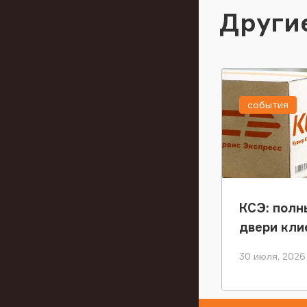
Други
события
КСЭ: полн
двери кли
30 июля, 2026