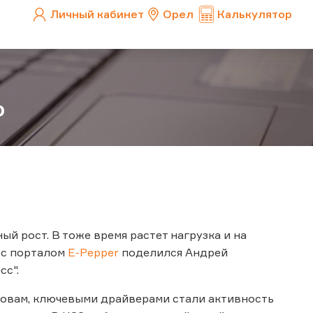
Личный кабинет
Орел
Калькулятор
%
й рост. В тоже время растет нагрузка и на
, с порталом
E-Pepper
поделился Андрей
сс".
 словам, ключевыми драйверами стали активность