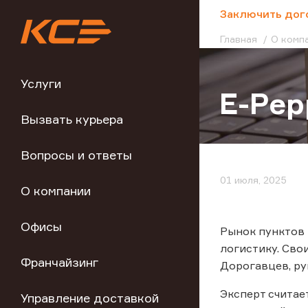
;
Заключить дог
Главная
О комп
Услуги
E-Pep
Вызвать курьера
Вопросы и ответы
01 июля, 2025
О компании
Офисы
Рынок пунктов 
логистику. Сво
Франчайзинг
Дорогавцев, ру
Эксперт считае
Управление доставкой