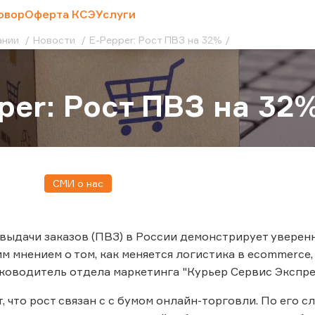
овор
Оферта КСЭ
Услуги
ании
Новости
E-Pepper: Рост ПВЗ на 32%
per: Рост ПВЗ на 32
СМИ о нас
выдачи заказов (ПВЗ) в России демонстрирует уверенны
им мнением о том, как меняется логистика в ecommerce
ководитель отдела маркетинга "Курьер Сервис Экспре
т, что рост связан с с бумом онлайн-торговли. По его