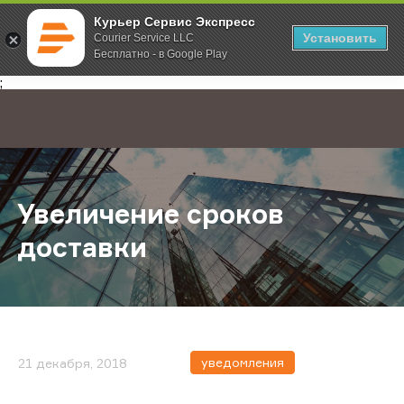
Курьер Сервис Экспресс
Установить
Courier Service LLC
Бесплатно - в Google Play
Главная
О компании
Новости
Увеличение сроков доставки
;
Увеличение сроков
доставки
уведомления
21 декабря, 2018