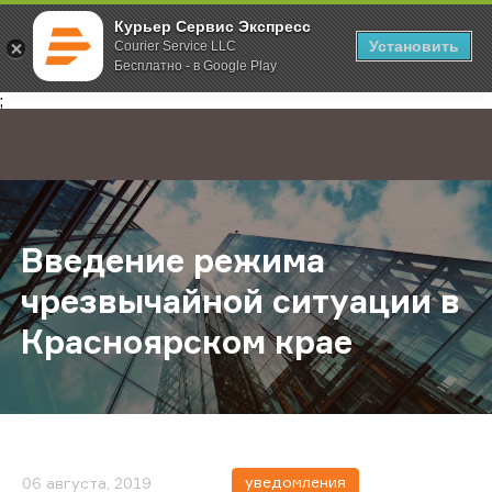
Курьер Сервис Экспресс
Установить
Courier Service LLC
Бесплатно - в Google Play
Главная
О компании
Новости
Введение режима чрезвычайной с
;
Введение режима
чрезвычайной ситуации в
Красноярском крае
уведомления
06 августа, 2019