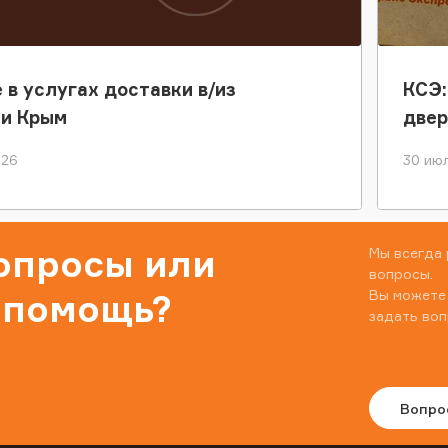
 в услугах доставки в/из
КСЭ:
ки Крым
двер
026
30 июл
вопросы или
Мы всегда 
вопросы.
Вы можете
 помощь?
задать воп
Вопро