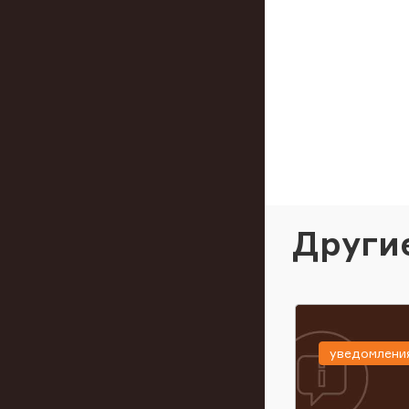
Други
уведомлени