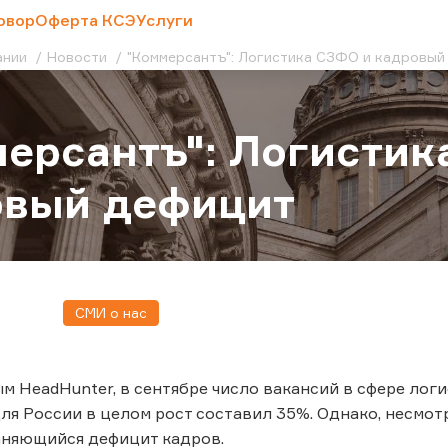
овор
Оферта КСЭ
Услуги
ании
Новости
"Коммерсантъ": Логистика СЗФО и кадровый
ерсантъ": Логистик
овый дефицит
СМИ о нас
м HeadHunter, в сентябре число вакансий в сфере лог
Для России в целом рост составил 35%. Однако, несмот
аняющийся дефицит кадров.