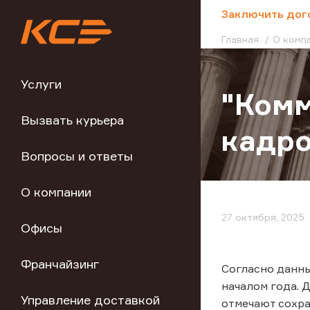
;
Заключить дог
Главная
О комп
Услуги
"Комм
Вызвать курьера
кадр
Вопросы и ответы
О компании
27 октября, 2025
Офисы
Франчайзинг
Согласно данны
началом года. 
Управление доставкой
отмечают сохр