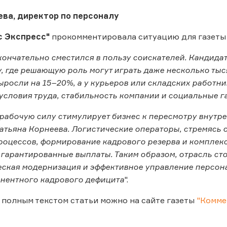
ева, директор по персоналу
с Экспресс"
прокомментировала ситуацию для газет
кончательно сместился в пользу соискателей. Кандид
, где решающую роль могут играть даже несколько тыс
ыросли на 15–20%, а у курьеров или складских работни
условия труда, стабильность компании и социальные г
а рабочую силу стимулирует бизнес к пересмотру внутр
атьяна Корнеева. Логистические операторы, стремясь с
оцессов, формирование кадрового резерва и комплек
 гарантированные выплаты. Таким образом, отрасль ст
еская модернизация и эффективное управление персона
нентного кадрового дефицита
".
 полным текстом статьи можно на сайте газеты
"Комме