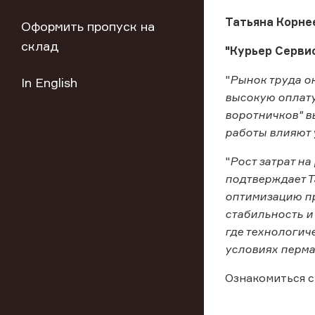
Татьяна Корне
Оформить пропуск на
склад
"Курьер Серви
"
Рынок труда о
In English
высокую оплату
воротничков" в
работы влияют 
"
Рост затрат н
подтверждает Т
оптимизацию пр
стабильность и
где технологич
условиях перма
Ознакомиться с