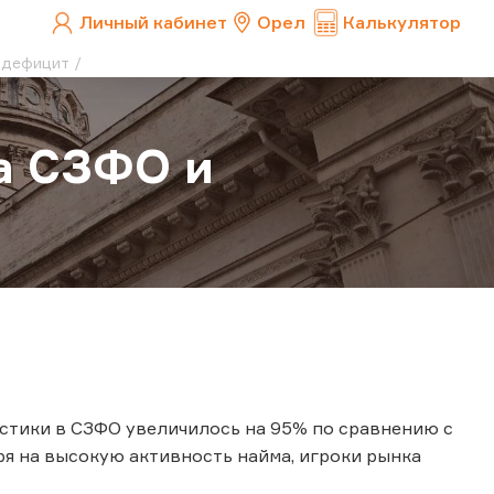
Личный кабинет
Орел
Калькулятор
 дефицит
а СЗФО и
истики в СЗФО увеличилось на 95% по сравнению с
ря на высокую активность найма, игроки рынка