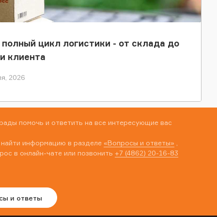
 полный цикл логистики - от склада до
и клиента
я, 2026
рады помочь и ответить на все интересующие вас
 найти информацию в разделе
«Вопросы и ответы»
,
рос в онлайн-чате или позвонить
+7 (4862) 20-16-83
сы и ответы