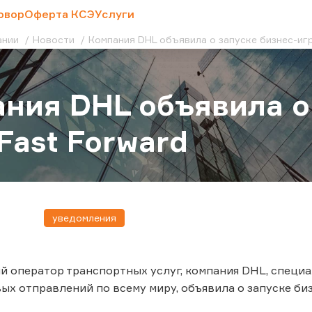
овор
Оферта КСЭ
Услуги
ании
Новости
Компания DHL объявила о запуске бизнес-игр
ния DHL объявила о
Fast Forward
уведомления
оператор транспортных услуг, компания DHL, специа
ых отправлений по всему миру, объявила о запуске бизн