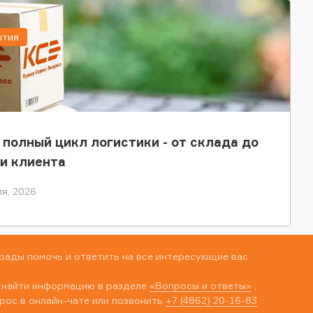
ытия
 полный цикл логистики - от склада до
и клиента
я, 2026
рады помочь и ответить на все интересующие вас
 найти информацию в разделе
«Вопросы и ответы»
,
рос в онлайн-чате или позвонить
+7 (4862) 20-16-83