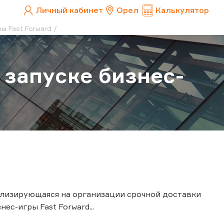
Личный кабинет
Орел
Калькулятор
ы Fast Forward
 запуске бизнес-
лизирующаяся на организации срочной доставки
ес-игры Fast Forward...