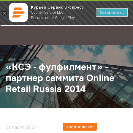
Курьер Сервис Экспресс
Установить
Courier Service LLC
Бесплатно - в Google Play
Главная
О компании
Новости
«КСЭ - фулфилмент» - партнер самм
;
«КСЭ - фулфилмент» -
партнер саммита Online
Retail Russia 2014
уведомления
31 марта, 2014