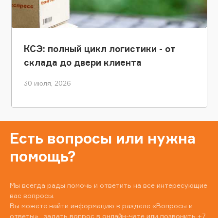
КСЭ: полный цикл логистики - от
склада до двери клиента
30 июля, 2026
Есть вопросы или нужна
помощь?
Мы всегда рады помочь и ответить на все интересующие
вас вопросы.
Вы можете найти информацию в разделе
«Вопросы и
ответы»
, задать вопрос в онлайн-чате или позвонить
+7