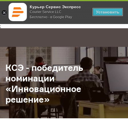
Курьер Сервис Экспресс
Установить
Courier Service LLC
Бесплатно - в Google Play
Главная
О компании
Новости
КСЭ - победитель номинации «Ин
;
КСЭ - победитель
номинации
«Инновационное
решение»