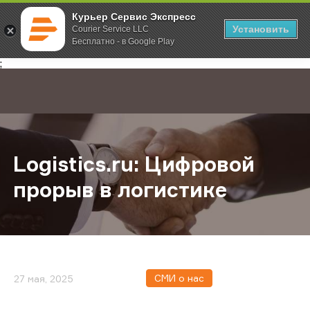
Курьер Сервис Экспресс
Установить
Courier Service LLC
Бесплатно - в Google Play
Главная
О компании
Новости
Logistics.ru: Цифровой прорыв в 
;
Logistics.ru: Цифровой
прорыв в логистике
СМИ о нас
27 мая, 2025