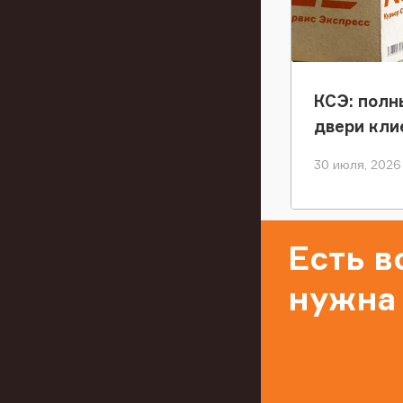
КСЭ: полн
двери кли
30 июля, 2026
Есть 
нужна