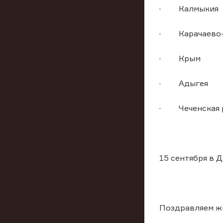
· Калмыкия
· Карачаево-
· Крым
· Адыгея
· Чеченская 
15 сентября в 
Поздравляем ж