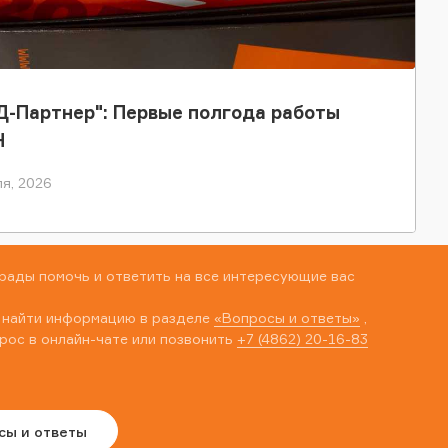
-Партнер": Первые полгода работы
Н
я, 2026
рады помочь и ответить на все интересующие вас
 найти информацию в разделе
«Вопросы и ответы»
,
рос в онлайн-чате или позвонить
+7 (4862) 20-16-83
сы и ответы