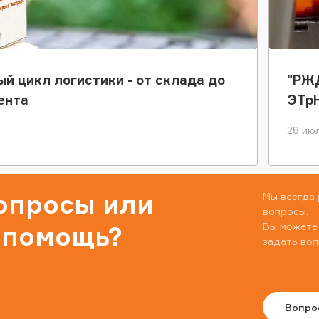
ый цикл логистики - от склада до
"РЖД
ента
ЭТр
28 июл
вопросы или
Мы всегда 
вопросы.
Вы можете
 помощь?
задать воп
Вопро