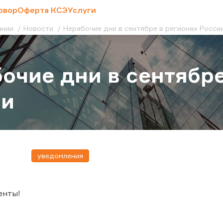
овор
Оферта КСЭ
Услуги
ании
Новости
Нерабочие дни в сентябре в регионах Росси
очие дни в сентябре
ии
уведомления
енты!