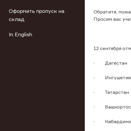
Оформить пропуск на
Обратите, пожа
склад
Просим вас учи
In English
12 сентября от
· Дагестан
· Ингушетия
· Татарстан
· Башкортос
· Кабардино-