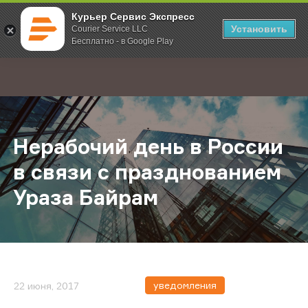
Курьер Сервис Экспресс
Установить
Courier Service LLC
Бесплатно - в Google Play
Главная
О компании
Новости
Нерабочий день в России в связи
;
Нерабочий день в России
в связи с празднованием
Ураза Байрам
уведомления
22 июня, 2017