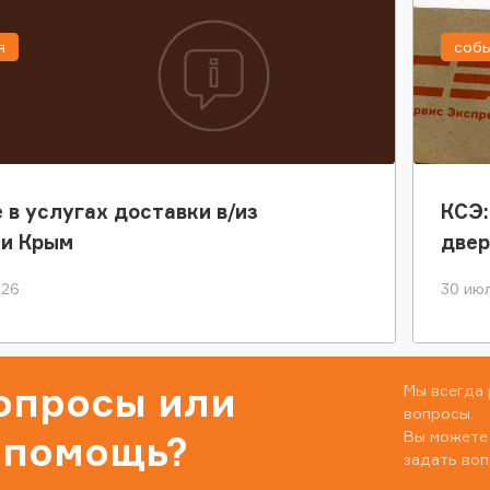
я
соб
 в услугах доставки в/из
КСЭ:
ки Крым
двер
026
30 июл
вопросы или
Мы всегда 
вопросы.
Вы можете
 помощь?
задать воп