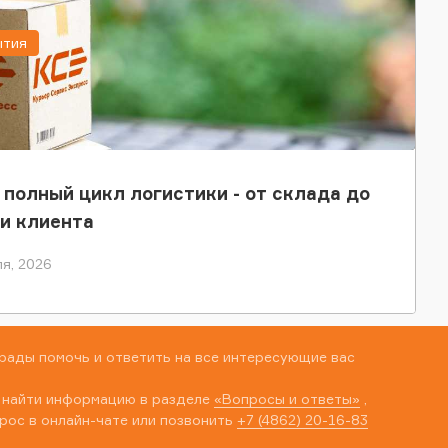
ытия
 полный цикл логистики - от склада до
и клиента
я, 2026
рады помочь и ответить на все интересующие вас
 найти информацию в разделе
«Вопросы и ответы»
,
рос в онлайн-чате или позвонить
+7 (4862) 20-16-83