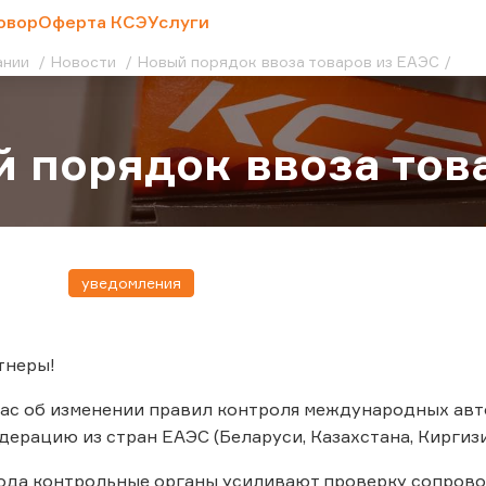
овор
Оферта КСЭ
Услуги
ании
Новости
Новый порядок ввоза товаров из ЕАЭС
 порядок ввоза тов
уведомления
тнеры!
ас об изменении правил контроля международных авт
ерацию из стран ЕАЭС (Беларуси, Казахстана, Киргизи
года контрольные органы усиливают проверку сопров