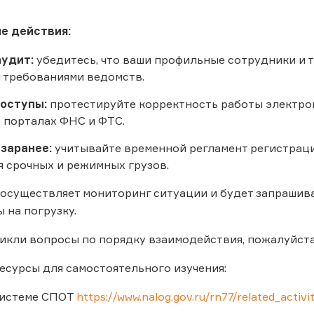
е действия:
удит:
убедитесь, что ваши профильные сотрудники и
 требованиями ведомств.
оступы:
протестируйте корректность работы электро
а порталах ФНС и ФТС.
заранее:
учитывайте временной регламент регистраци
я срочных и режимных грузов.
осуществляет мониторинг ситуации и будет запрашив
 на погрузку.
никли вопросы по порядку взаимодействия, пожалуйст
сурсы для самостоятельного изучения:
системе СПОТ
https://www.nalog.gov.ru/rn77/related_activi