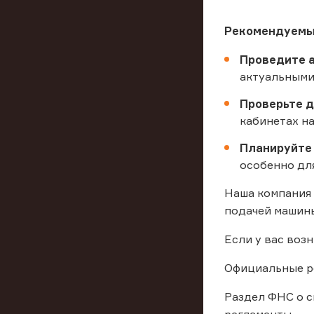
Рекомендуемы
Проведите а
актуальными
Проверьте д
кабинетах н
Планируйте 
особенно дл
Наша компания 
подачей машины
Если у вас воз
Официальные ре
Раздел ФНС о 