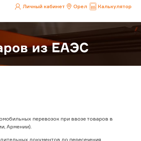
Личный кабинет
Орел
Калькулятор
аров из ЕАЭС
омобильных перевозок при ввозе товаров в
и, Армении).
одительных документов до пересечения