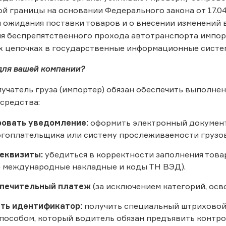
й границы на основании Федерального закона от 17.0
ожидания поставки товаров и о внесении изменений 
я беспрепятственного прохода автотранспорта импор
х цепочках в государственные информационные систе
 для вашей компании?
учатель груза (импортер) обязан обеспечить выполн
средства:
ровать уведомление:
оформить электронный документ
огоплательщика или систему прослеживаемости грузов
еквизиты:
убедиться в корректности заполнения тов
 международные накладные и коды ТН ВЭД).
спечительный платеж
(за исключением категорий, ос
ть идентификатор:
получить специальный штриховой 
пособом, который водитель обязан предъявить контр