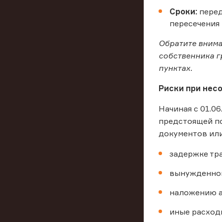
Сроки:
перед
пересечения 
Обратите внима
собственника г
пунктах.
Риски при нес
Начиная с 01.0
предстоящей по
документов ил
задержке тр
вынужденном
наложению а
иные расход