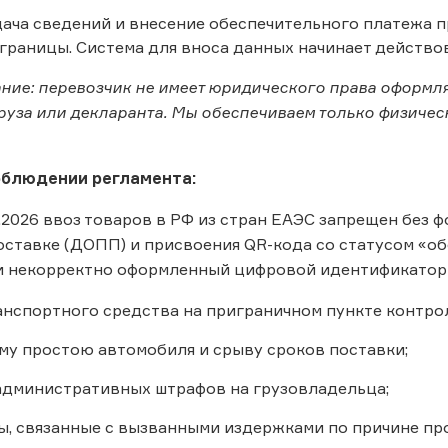
ача сведений и внесение обеспечительного платежа пр
границы. Система для вноса данных начинает действова
ние: перевозчик не имеет юридического права оформл
руза или декларанта. Мы обеспечиваем только физиче
облюдении регламента:
6.2026 ввоз товаров в РФ из стран ЕАЭС запрещен без
ставке (ДОПП) и присвоения QR-кода со статусом «о
и некорректно оформленный цифровой идентификатор 
анспортного средства на приграничном пункте контрол
у простою автомобиля и срыву сроков поставки;
дминистративных штрафов на грузовладельца;
ы, связанные с вызванными издержками по причине про