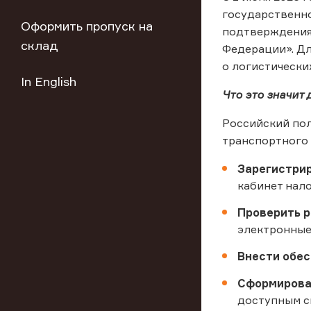
государственно
Оформить пропуск на
подтверждения 
склад
Федерации». Дл
о логистически
In English
Что это значит
Российский пол
транспортного 
Зарегистри
кабинет нал
Проверить р
электронные
Внести обе
Сформирова
доступным с