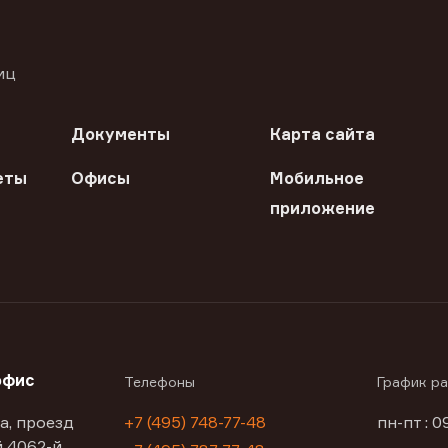
иц
Документы
Карта сайта
еты
Офисы
Мобильное
приложение
офис
Телефоны
График р
а, проезд
+7 (495) 748-77-48
пн-пт : 0
 4062-й,