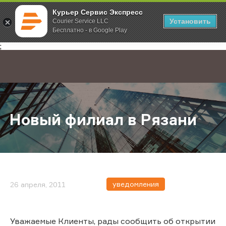
Курьер Сервис Экспресс
Установить
Courier Service LLC
Бесплатно - в Google Play
Главная
О компании
Новости
Новый филиал в Рязани
;
Новый филиал в Рязани
уведомления
26 апреля, 2011
Уважаемые Клиенты, рады сообщить об открытии