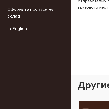
отправляемых г
грузового места 
Оформить пропуск на
склад
In English
Други