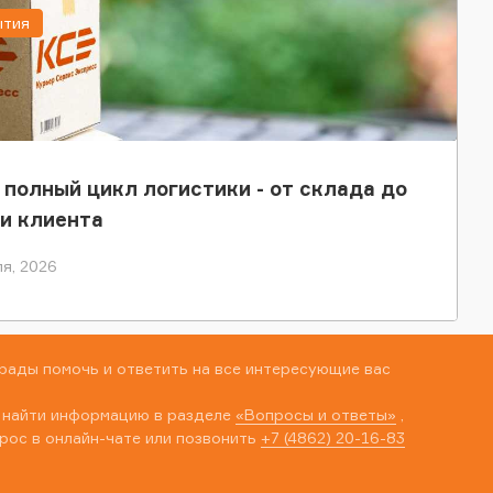
ытия
 полный цикл логистики - от склада до
и клиента
я, 2026
рады помочь и ответить на все интересующие вас
 найти информацию в разделе
«Вопросы и ответы»
,
рос в онлайн-чате или позвонить
+7 (4862) 20-16-83