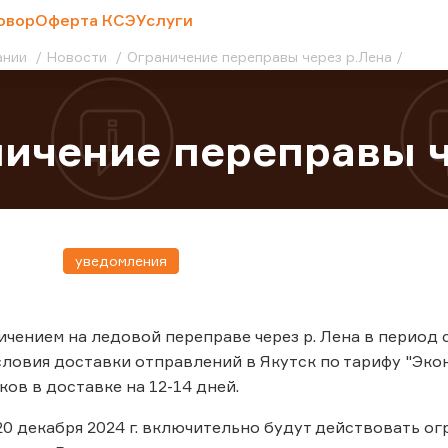
овор
Оферта КСЭ
Услуги
ании
Новости
Ограничение переправы через р.Лена
ичение переправы ч
уведомления
ичением на ледовой переправе через р. Лена в период с 01
ловия доставки отправлений в Якутск по тарифу "Эко
ков в доставке на 12-14 дней.
 20 декабря 2024 г. включительно будут действовать 