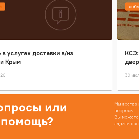
я
соб
 в услугах доставки в/из
КСЭ:
ки Крым
двер
026
30 июл
вопросы или
Мы всегда 
вопросы.
Вы можете
 помощь?
задать воп