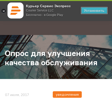
Курьер Сервис Экспресс
Установить
Courier Service LLC
Бесплатно - в Google Play
Главная
О компании
Новости
Опрос для улучшения качества о
;
Опрос для улучшения
качества обслуживания
уведомления
07 июля, 2017