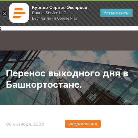
Курьер Сервис Экспресс
Установить
Courier Service LLC
Бесплатно - в Google Play
Главная
О компании
Новости
Перенос выходного дня в Башкор
;
Перенос выходного дня в
Башкортостане.
уведомления
06 октября, 2009