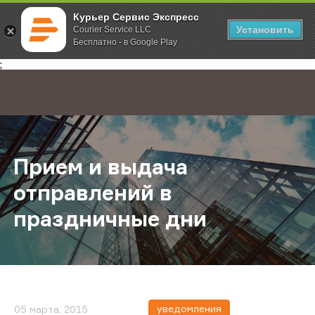
Курьер Сервис Экспресс
Установить
Courier Service LLC
Бесплатно - в Google Play
Главная
О компании
Новости
Прием и выдача отправлений в пр
;
Прием и выдача
отправлений в
праздничные дни
уведомления
05 марта, 2015