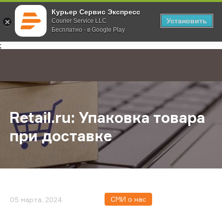
Курьер Сервис Экспресс
Установить
Courier Service LLC
Бесплатно - в Google Play
Главная
О компании
Новости
Retail.ru: Упаковка товара при дос
;
Retail.ru: Упаковка товара
при доставке
СМИ о нас
05 марта, 2024