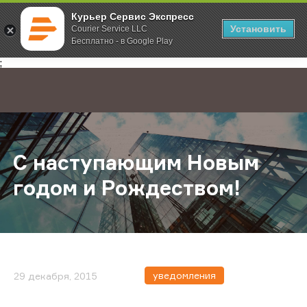
Курьер Сервис Экспресс
Установить
Courier Service LLC
Бесплатно - в Google Play
Главная
О компании
Новости
С наступающим Новым годом и Р
;
С наступающим Новым
годом и Рождеством!
уведомления
29 декабря, 2015