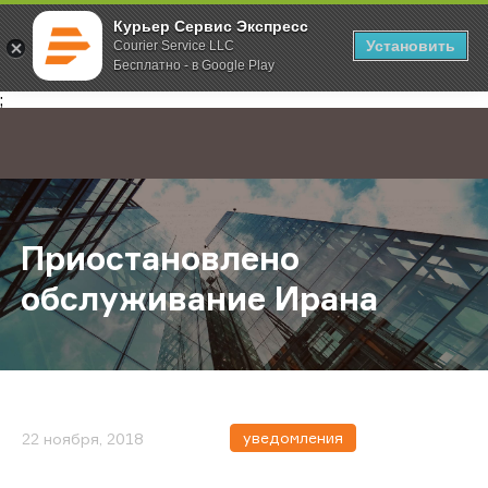
Курьер Сервис Экспресс
Установить
Courier Service LLC
Бесплатно - в Google Play
Главная
О компании
Новости
Приостановлено обслуживание И
;
Приостановлено
обслуживание Ирана
уведомления
22 ноября, 2018