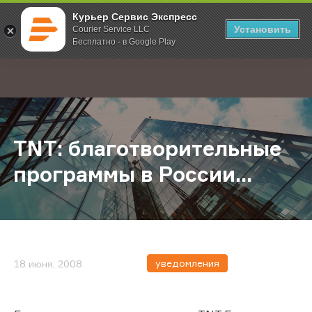
Курьер Сервис Экспресс
Установить
Courier Service LLC
Бесплатно - в Google Play
Главная
О компании
Новости
TNT: благотворительные программ
;
TNT: благотворительные
программы в России...
уведомления
18 июня, 2008