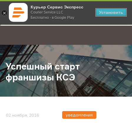
Курьер Сервис Экспресс
Установить
Courier Service LLC
Бесплатно - в Google Play
Главная
О компании
Новости
Успешный старт франшизы КСЭ
;
Успешный старт
франшизы КСЭ
уведомления
02 ноября, 2016