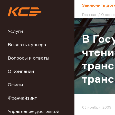
;
Заключить дог
Главная
О комп
Услуги
В Гос
Вызвать курьера
чтени
Вопросы и ответы
транс
О компании
транс
Офисы
Франчайзинг
03 ноября, 2009
Управление доставкой