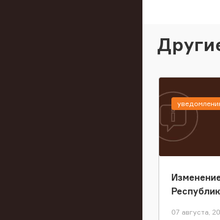
Други
уведомлени
Изменение
Республи
07 августа, 2