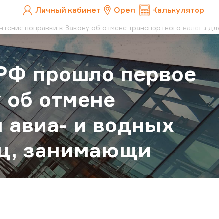
Личный кабинет
Орел
Калькулятор
тение поправки к Закону об отмене транспортного налога дл
РФ прошло первое
 об отмене
 авиа- и водных
иц, занимающи