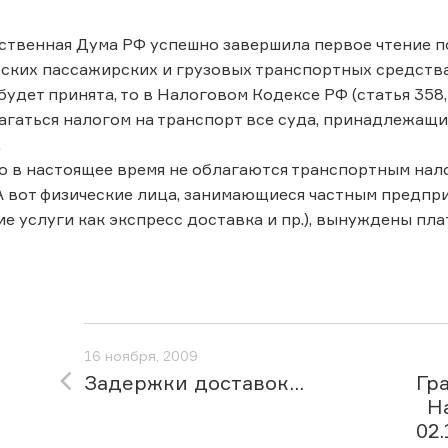
ственная Дума РФ успешно завершила первое чтение п
ских пассажирских и грузовых транспортных средства
будет принята, то в Налоговом Кодексе РФ (статья 358
агаться налогом на транспорт все суда, принадлежащ
.
о в настоящее время не облагаются транспортным нал
А вот физические лица, занимающиеся частным предп
ие услуги как экспресс доставка и пр.), вынуждены пл
16 ноября, 2009
Задержки доставок...
Гр
Н
02.