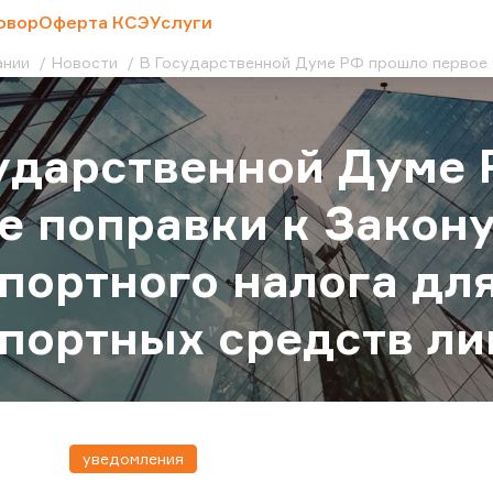
овор
Оферта КСЭ
Услуги
ании
Новости
В Государственной Думе РФ прошло первое ч
ударственной Думе 
е поправки к Закону
портного налога для
портных средств л
уведомления