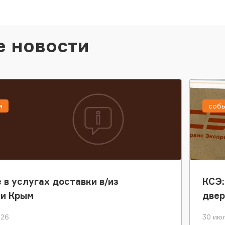
е новости
я
соб
 в услугах доставки в/из
КСЭ:
ки Крым
двер
026
30 июл