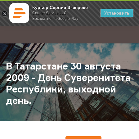
Курьер Сервис Экспресс
Установить
Courier Service LLC
Бесплатно - в Google Play
Главная
О компании
Новости
В Татарстане 30 августа 2009 - Д
;
В Татарстане 30 августа
2009 - День Суверенитета
Республики, выходной
день.