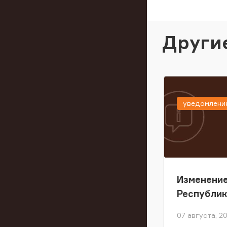
Други
уведомлени
Изменение
Республи
07 августа, 2