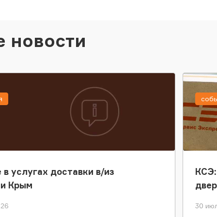
е новости
я
соб
 в услугах доставки в/из
КСЭ:
ки Крым
двер
026
30 июл