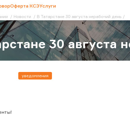
овор
Оферта КСЭ
Услуги
ании
Новости
В Татарстане 30 августа нерабочий день
арстане 30 августа 
уведомления
енты!