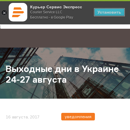
Курьер Сервис Экспресс
Установить
Courier Service LLC
Бесплатно - в Google Play
Главная
О компании
Новости
Выходные дни в Украине 24-27 авг
;
Выходные дни в Украине
24-27 августа
уведомления
16 августа, 2017