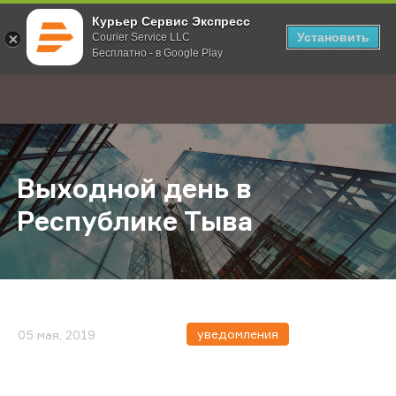
Курьер Сервис Экспресс
Установить
Courier Service LLC
Бесплатно - в Google Play
Главная
О компании
Новости
Выходной день в Республике Тыв
;
Выходной день в
Республике Тыва
уведомления
05 мая, 2019